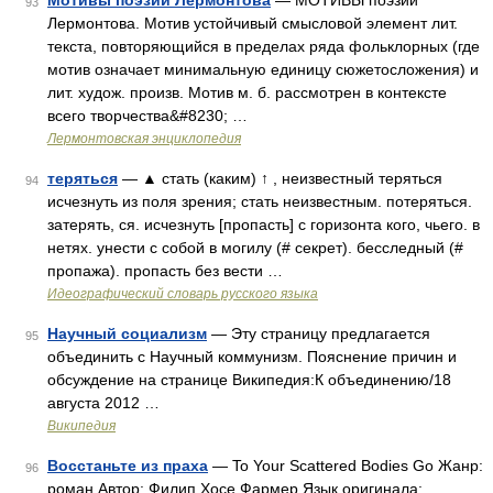
Мотивы поэзии Лермонтова
— МОТИВЫ поэзии
93
Лермонтова. Мотив устойчивый смысловой элемент лит.
текста, повторяющийся в пределах ряда фольклорных (где
мотив означает минимальную единицу сюжетосложения) и
лит. худож. произв. Мотив м. б. рассмотрен в контексте
всего творчества&#8230; …
Лермонтовская энциклопедия
теряться
— ▲ стать (каким) ↑ , неизвестный теряться
94
исчезнуть из поля зрения; стать неизвестным. потеряться.
затерять, ся. исчезнуть [пропасть] с горизонта кого, чьего. в
нетях. унести с собой в могилу (# секрет). бесследный (#
пропажа). пропасть без вести …
Идеографический словарь русского языка
Научный социализм
— Эту страницу предлагается
95
объединить с Научный коммунизм. Пояснение причин и
обсуждение на странице Википедия:К объединению/18
августа 2012 …
Википедия
Восстаньте из праха
— To Your Scattered Bodies Go Жанр:
96
роман Автор: Филип Хосе Фармер Язык оригинала: