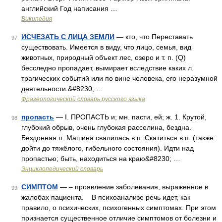
английский Год написания …
Википедия
ИСЧЕЗАТЬ С ЛИЦА ЗЕМЛИ
— кто, что Переставать
97
существовать. Имеется в виду, что лицо, семья, вид
животных, природный объект лес, озеро и т. п. (Q)
бесследно пропадает, вымирает вследствие каких л.
трагических событий или по вине человека, его неразумной
деятельности.&#8230; …
Фразеологический словарь русского языка
пропасть
— I. ПРОПАСТЬ и; мн. пасти, ей; ж. 1. Крутой,
98
глубокий обрыв, очень глубокая расселина, бездна.
Бездонная п. Машина свалилась в п. Скатиться в п. (также:
дойти до тяжёлого, гибельного состояния). Идти над
пропастью; быть, находиться на краю&#8230; …
Энциклопедический словарь
СИМПТОМ
— – проявление заболевания, выраженное в
99
жалобах пациента. В психоанализе речь идет, как
правило, о психических, психогенных симптомах. При этом
признается существенное отличие симптомов от болезни и