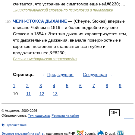
считается, что устранение симптомов еще не&#8230; …
Энциклопедический словарь по психологии и педагогике
ЧЕЙН-СТОКСА ДЫХАНИЕ
— (Cheyne, Stokes) впервые
100
описано Чейном в 1816 г. и более подробно изучено
Стоксом в 1854 г. Этот тип дыхания характеризуется тем,
что дыхательные движения, вначале поверхностные и
короткие, постепенно становятся все глубже и
продолжительнее,&#8230; …
Большая медицинская энциклопедия
Страницы
←
Предыдущая
Следующая
→
1
2
3
4
5
6
7
8
9
10
11
12
13
© Академик, 2000-2026
18+
Обратная связь:
Техподдержка
,
Реклама на сайте
👣 Путешествия
Экспорт словарей на сайты
, сделанные на PHP,
Joomla,
Drupal,